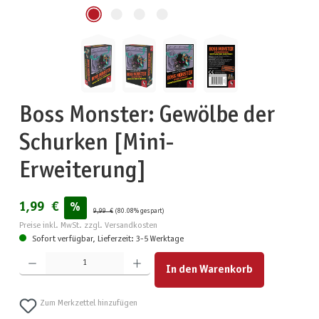
Boss Monster: Gewölbe der
Schurken [Mini-
Erweiterung]
1,99 €
%
9,99 €
(80.08% gespart)
Preise inkl. MwSt. zzgl. Versandkosten
Sofort verfügbar, Lieferzeit: 3-5 Werktage
Produkt Anzahl: Gib den gewünschten Wert ein oder benutze die Schaltflächen um die Anzahl zu erhöhen
In den Warenkorb
Zum Merkzettel hinzufügen