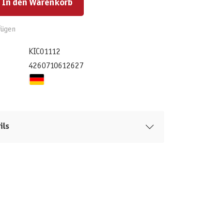
In den Warenkorb
fügen
KIC01112
4260710612627
ils