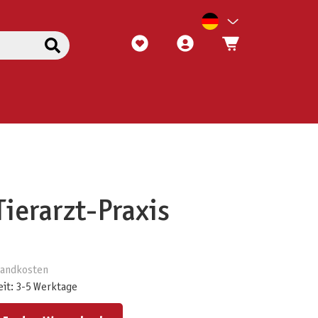
Tierarzt-Praxis
rsandkosten
eit: 3-5 Werktage
ert ein oder benutze die Schaltflächen um die Anzahl zu erhöhen oder zu reduzieren.