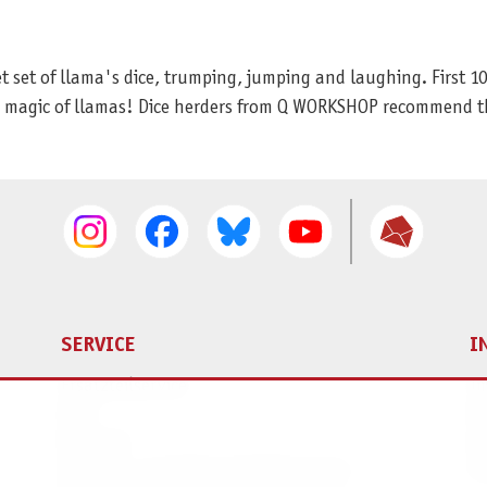
t set of llama's dice, trumping, jumping and laughing. First 10
e magic of llamas! Dice herders from Q WORKSHOP recommend this
SERVICE
I
Ersatzteilservice
I
AGB
K
Widerruf
D
Versand- und Zahlungsbedingungen
Pr