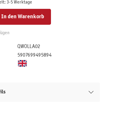
eit: 3-5 Werktage
ert ein oder benutze die Schaltflächen um die Anzahl zu erhöhen oder zu reduzieren.
In den Warenkorb
fügen
QWOLLA02
5907699495894
ils