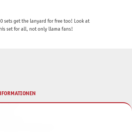
0 sets get the lanyard for free too! Look at
 set for all, not only llama fans!
NFORMATIONEN
mpressum
ontakt
atenschutz
ivatsphäre-Einstellungen