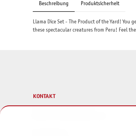
Beschreibung
Produktsicherheit
Llama Dice Set - The Product of the Yard! You ge
these spectacular creatures from Peru! Feel th
KONTAKT
Pegasus Spiele Verlags- und
Medienvertriebsgesellschaft mbH
Am Straßbach 3