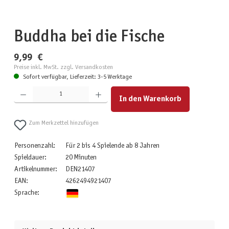
Buddha bei die Fische
9,99 €
Preise inkl. MwSt. zzgl. Versandkosten
Sofort verfügbar, Lieferzeit: 3-5 Werktage
Produkt Anzahl: Gib den gewünschten Wert ein oder benutze die Schaltflächen um die Anzahl zu erhöhen
In den Warenkorb
Zum Merkzettel hinzufügen
Personenzahl:
Für 2 bis 4 Spielende ab 8 Jahren
Spieldauer:
20 Minuten
Artikelnummer:
DEN21407
EAN:
4262494921407
Sprache: