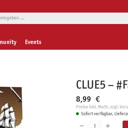
munity
Events
CLUE5 – #F
8,99 €
Preise inkl. MwSt. zzgl. Ve
Sofort verfügbar, Lieferz
Produkt Anzahl: Gib den gewünschten W