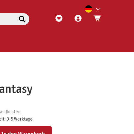
antasy
rsandkosten
eit: 3-5 Werktage
ert ein oder benutze die Schaltflächen um die Anzahl zu erhöhen oder zu reduzieren.