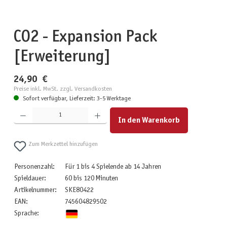
CO2 - Expansion Pack
[Erweiterung]
24,90 €
Preise inkl. MwSt. zzgl. Versandkosten
Sofort verfügbar, Lieferzeit: 3-5 Werktage
Produkt Anzahl: Gib den gewünschten Wert ein oder benutze die Schaltflächen um die Anzahl zu erhöhen
In den Warenkorb
Zum Merkzettel hinzufügen
Personenzahl:
Für 1 bis 4 Spielende ab 14 Jahren
Spieldauer:
60 bis 120 Minuten
Artikelnummer:
SKE80422
EAN:
745604829502
Sprache: