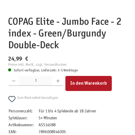
COPAG Elite - Jumbo Face - 2
index - Green/Burgundy
Double-Deck
24,99 €
Preise inkl. MwSt. zzgl. Versandkosten
Sofort verfügbar, Lieferzeit: 3-5 Werktage
Produkt Anzahl: Gib den gewünschten Wert ein oder benutze die Schaltflächen um die Anzahl zu erhöhen
In den Warenkorb
Zum Merkzettel hinzufügen
Personenzahl:
Für 1 bis 4 Spielende ab 18 Jahren
Spieldauer:
5+ Minuten
Artikelnummer:
ASS14588
EAN:
7896008946005