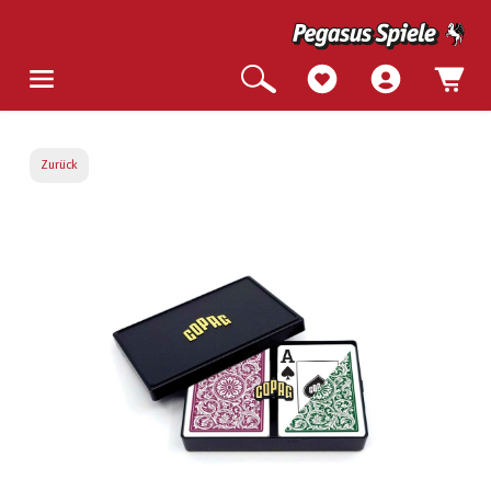
Zurück
Bildergalerie überspringen