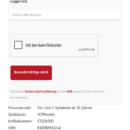
Lager ist.
Deine E-Mail-Adresse
Benachrichtige mich
Ich habe die
Datenschutzerklärung
und die
AGB
gelesen und bin mit ihnen
einverstanden.
Personenzahl:
Für 1 bis 5 Spielende ab 10 Jahren
Spieldauer:
30 Minuten
Artikelnummer:
STG02000
EAN:
810082832242