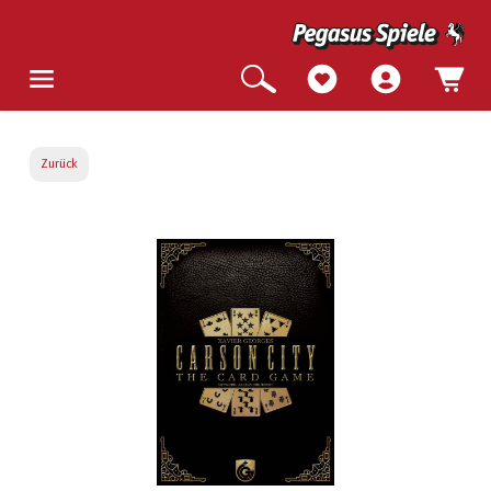
Zurück
Bildergalerie überspringen