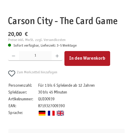
Carson City - The Card Game
20,00 €
Preise inkl. MwSt. zzgl. Versandkosten
Sofort verfügbar, Lieferzeit: 3-5 Werktage
Produkt Anzahl: Gib den gewünschten Wert ein oder benutze die Schaltflächen um die Anzahl zu erhöhen
In den Warenkorb
Zum Merkzettel hinzufügen
Personenzahl:
Für 1 bis 6 Spielende ab 12 Jahren
Spieldauer:
30 bis 45 Minuten
Artikelnummer:
QUI00939
EAN:
8719327009390
Sprache: