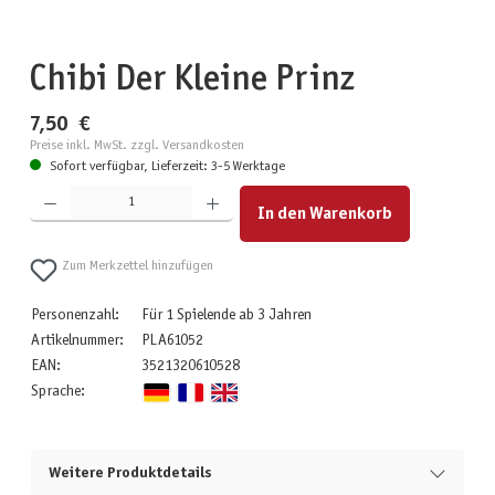
Chibi Der Kleine Prinz
7,50 €
Preise inkl. MwSt. zzgl. Versandkosten
Sofort verfügbar, Lieferzeit: 3-5 Werktage
Produkt Anzahl: Gib den gewünschten Wert ein oder benutze die Schaltflächen um die Anzahl zu erhöhen
In den Warenkorb
Zum Merkzettel hinzufügen
Personenzahl:
Für 1 Spielende ab 3 Jahren
Artikelnummer:
PLA61052
EAN:
3521320610528
Sprache:
Weitere Produktdetails