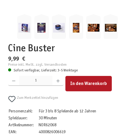
Cine Buster
9,99 €
Preise inkl. MwSt. zzgl. Versandkosten
Sofort verfügbar, Lieferzeit: 3-5 Werktage
Produkt Anzahl: Gib den gewünschten Wert ein oder benutze die Schaltflächen um die Anzahl zu erhöhen
In den Warenkorb
Zum Merkzettel hinzufügen
Personenzahl:
Für 3 bis 8 Spielende ab 12 Jahren
Spieldauer:
30 Minuten
Artikelnummer:
NOR62068
EAN:
4000826006619