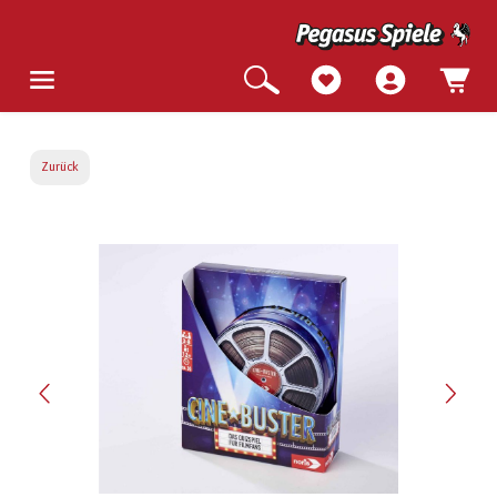
Zurück
Bildergalerie überspringen