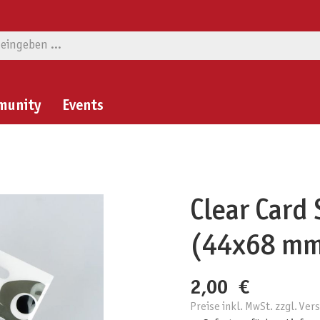
munity
Events
Clear Card
(44x68 mm
2,00 €
Preise inkl. MwSt. zzgl. Ve