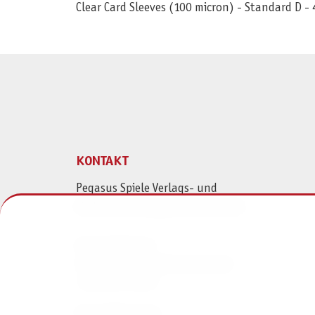
Clear Card Sleeves (100 micron) - Standard D 
KONTAKT
Pegasus Spiele Verlags- und
Medienvertriebsgesellschaft mbH
Am Straßbach 3
61169 Friedberg (Deutschland)
+49 6031 72170
Kontaktformular