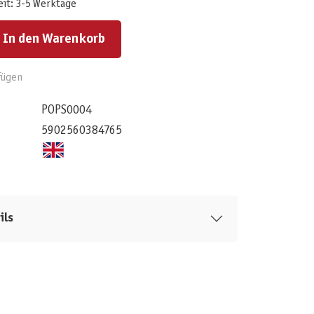
eit: 3-5 Werktage
ert ein oder benutze die Schaltflächen um die Anzahl zu erhöhen oder zu reduzieren.
In den Warenkorb
fügen
POPS0004
5902560384765
ils