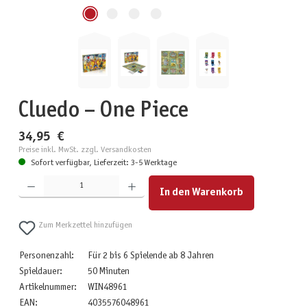
Cluedo – One Piece
34,95 €
Preise inkl. MwSt. zzgl. Versandkosten
Sofort verfügbar, Lieferzeit: 3-5 Werktage
Produkt Anzahl: Gib den gewünschten Wert ein oder benutze die Schaltflächen um die Anzahl zu erhöhen
In den Warenkorb
Zum Merkzettel hinzufügen
Personenzahl:
Für 2 bis 6 Spielende ab 8 Jahren
Spieldauer:
50 Minuten
Artikelnummer:
WIN48961
EAN:
4035576048961