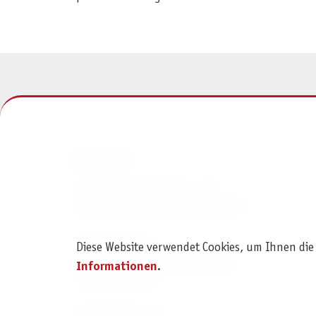
KONTAKT
Pegasus Spiele Verlags- und
Medienvertriebsgesellschaft mbH
Am Straßbach 3
Diese Website verwendet Cookies, um Ihnen die
61169 Friedberg (Deutschland)
Informationen
.
+49 6031 72170
Kontaktformular