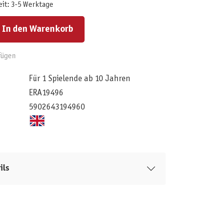
eit: 3-5 Werktage
ert ein oder benutze die Schaltflächen um die Anzahl zu erhöhen oder zu reduzieren.
In den Warenkorb
fügen
Für 1 Spielende ab 10 Jahren
ERA19496
5902643194960
ils