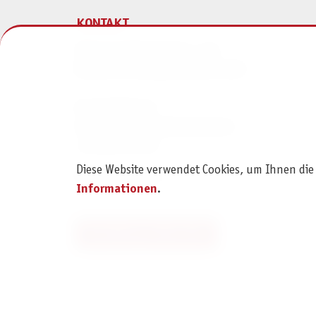
KONTAKT
Pegasus Spiele Verlags- und
Medienvertriebsgesellschaft mbH
Am Straßbach 3
61169 Friedberg (Deutschland)
+49 6031 72170
Diese Website verwendet Cookies, um Ihnen die
Kontaktformular
Informationen
.
Bestellung widerrufen