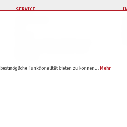
SERVICE
I
Ersatzteilservice
I
AGB
K
Widerruf
D
Versand- und Zahlungsbedingungen
Pr
Batterie- und Verpackungshinweise
B2B Portal
 bestmögliche Funktionalität bieten zu können...
Mehr