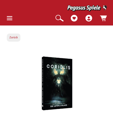
Zurück
Bildergalerie überspringen