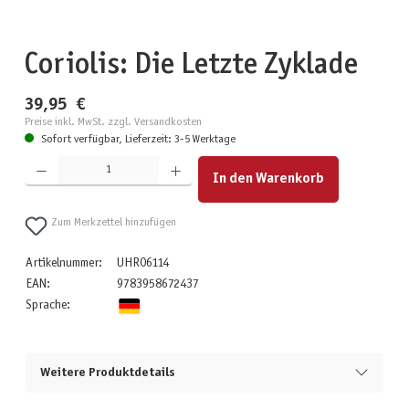
Coriolis: Die Letzte Zyklade
39,95 €
Preise inkl. MwSt. zzgl. Versandkosten
Sofort verfügbar, Lieferzeit: 3-5 Werktage
Produkt Anzahl: Gib den gewünschten Wert ein oder benutze die Schaltflächen um die Anzahl zu erhöhen
In den Warenkorb
Zum Merkzettel hinzufügen
Artikelnummer:
UHR06114
EAN:
9783958672437
Sprache:
Weitere Produktdetails