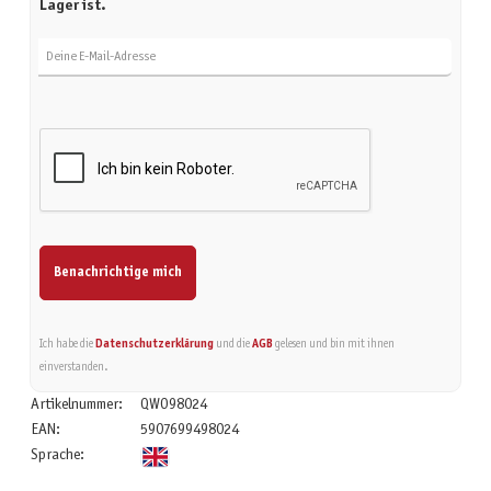
Lager ist.
Deine E-Mail-Adresse
Benachrichtige mich
Ich habe die
Datenschutzerklärung
und die
AGB
gelesen und bin mit ihnen
einverstanden.
Artikelnummer:
QWO98024
EAN:
5907699498024
Sprache: