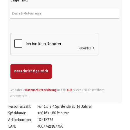
Lager ist.
Deine E-Mail-Adresse
Benachrichtige mich
Ich habe die
Datenschutzerklärung
und die
AGB
gelesen und bin mit ihnen
einverstanden.
Personenzahl:
Für 1 bis 4 Spielende ab 14 Jahren
Spieldauer:
120 bis 180 Minuten
Artikelnummer:
TOP18775
EAN:
4007742187750