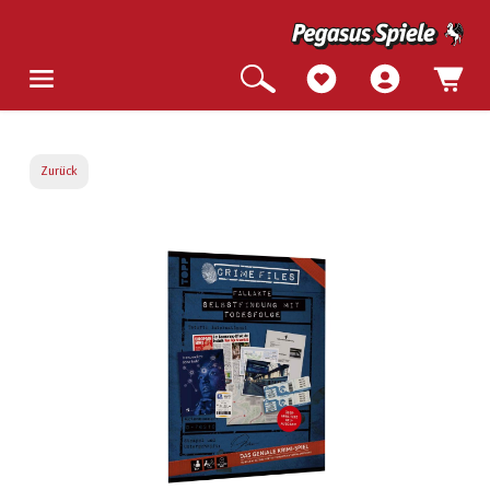
Zurück
Bildergalerie überspringen