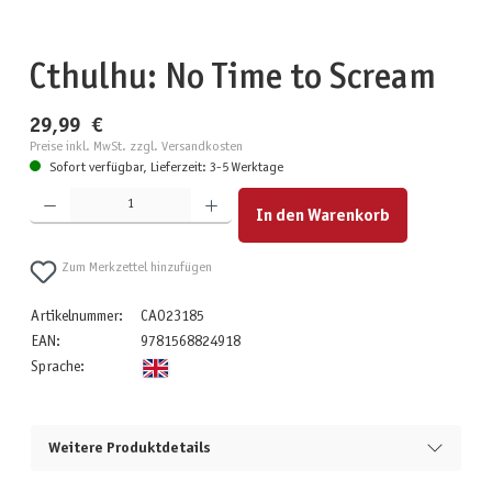
Cthulhu: No Time to Scream
29,99 €
Preise inkl. MwSt. zzgl. Versandkosten
Sofort verfügbar, Lieferzeit: 3-5 Werktage
Produkt Anzahl: Gib den gewünschten Wert ein oder benutze die Schaltflächen um die Anzahl zu erhöhen
In den Warenkorb
Zum Merkzettel hinzufügen
Artikelnummer:
CAO23185
EAN:
9781568824918
Sprache:
Weitere Produktdetails