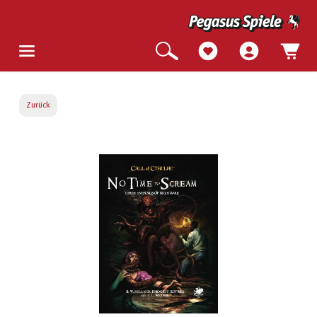
Zurück
Bildergalerie überspringen