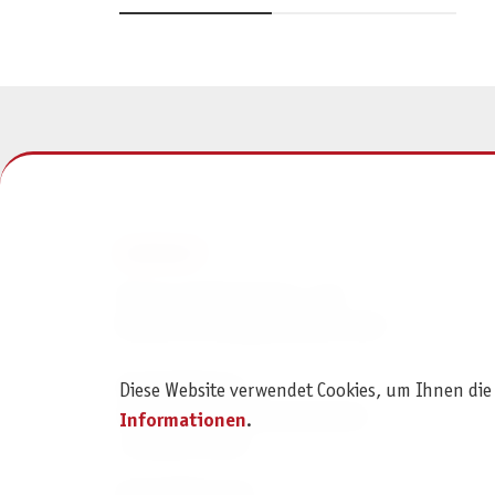
KONTAKT
Pegasus Spiele Verlags- und
Medienvertriebsgesellschaft mbH
Am Straßbach 3
Diese Website verwendet Cookies, um Ihnen die
61169 Friedberg (Deutschland)
Informationen
.
+49 6031 72170
Kontaktformular