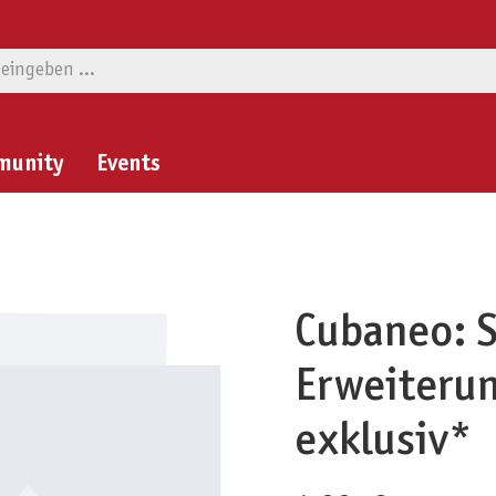
munity
Events
Cubaneo: S
Erweiteru
exklusiv*