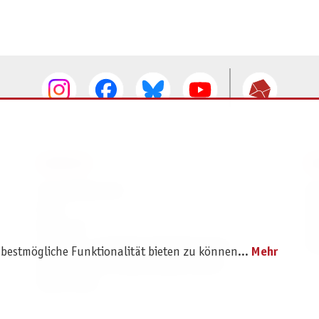
SERVICE
I
Ersatzteilservice
I
AGB
K
Widerruf
D
Versand- und Zahlungsbedingungen
Pr
 bestmögliche Funktionalität bieten zu können...
Mehr
Batterie- und Verpackungshinweise
B2B Portal