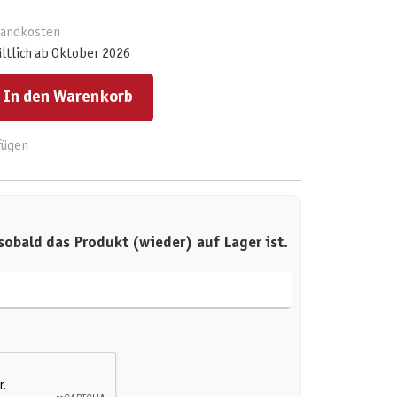
rsandkosten
ältlich ab Oktober 2026
ert ein oder benutze die Schaltflächen um die Anzahl zu erhöhen oder zu reduzieren.
In den Warenkorb
fügen
sobald das Produkt (wieder) auf Lager ist.