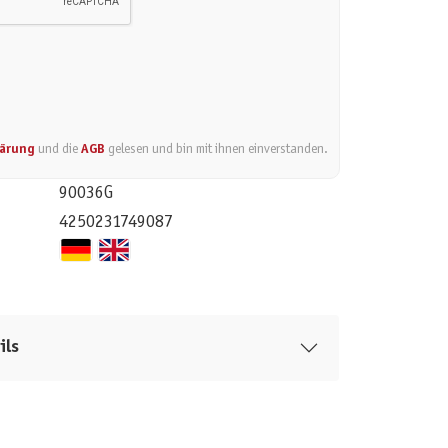
lärung
und die
AGB
gelesen und bin mit ihnen einverstanden.
90036G
4250231749087
ils