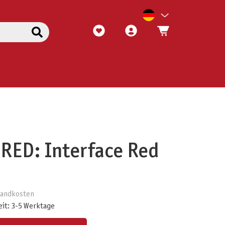
RED: Interface Red
rsandkosten
eit: 3-5 Werktage
ert ein oder benutze die Schaltflächen um die Anzahl zu erhöhen oder zu reduzieren.