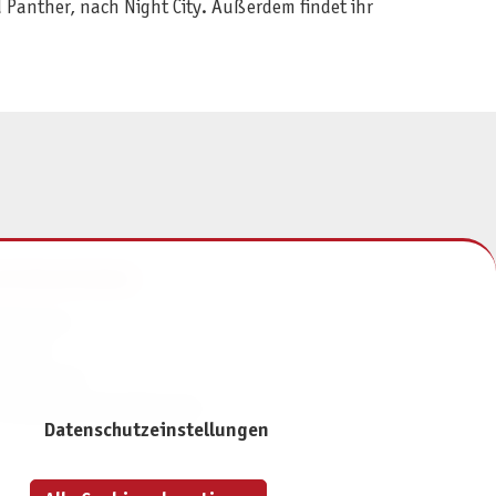
d Panther, nach Night City. Außerdem findet ihr
NFORMATIONEN
mpressum
ontakt
atenschutz
ivatsphäre-Einstellungen
Datenschutzeinstellungen