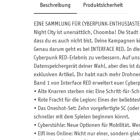
Beschreibung
Produktsicherheit
EINE SAMMLUNG FÜR CYBERPUNK-ENTHUSIASTE
Night City ist unersättlich, Choomba! Die Stad
dass du es auch nicht bist. Deine Kampagnen k
Genau darum geht es bei INTERFACE RED. In dies
Cyberpunk RED-Erlebnis zu verbessern. Auf unse
Datenspeichergerät deiner Wahl, aber dies ist d
exklusiven Artikel. Ihr habt nach mehr Drohne
Band 1 von Interface RED erweitert euer Cyber
• Alte Knarren sterben nie: Eine Schritt-für-
• Rote Fracht für die Legion: Eines der beliebt
• Das Oneshot-Set: Zehn vorgefertigte SC (oder 
schneller mit dem Spielen beginnen könnt.
• Cyberstühle: Neue Optionen für Mobilität. W
• Elfl ines Online: Nicht nur einer, sondern glei