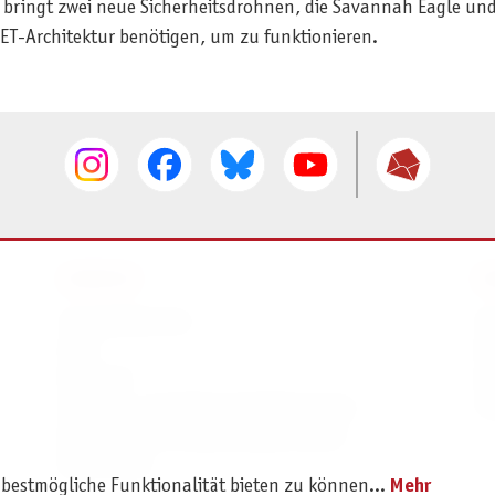
el bringt zwei neue Sicherheitsdrohnen, die Savannah Eagle un
NET-Architektur benötigen, um zu funktionieren.
SERVICE
I
Ersatzteilservice
I
AGB
K
Widerruf
D
Versand- und Zahlungsbedingungen
Pr
Batterie- und Verpackungshinweise
B2B Portal
 bestmögliche Funktionalität bieten zu können...
Mehr