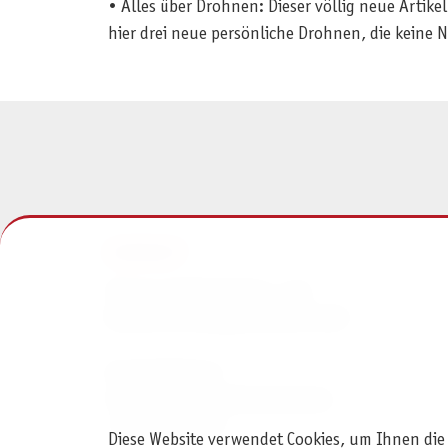
• Alles über Drohnen: Dieser völlig neue Artik
hier drei neue persönliche Drohnen, die keine 
KONTAKT
Pegasus Spiele Verlags- und
Medienvertriebsgesellschaft mbH
Am Straßbach 3
61169 Friedberg (Deutschland)
+49 6031 72170
Diese Website verwendet Cookies, um Ihnen die