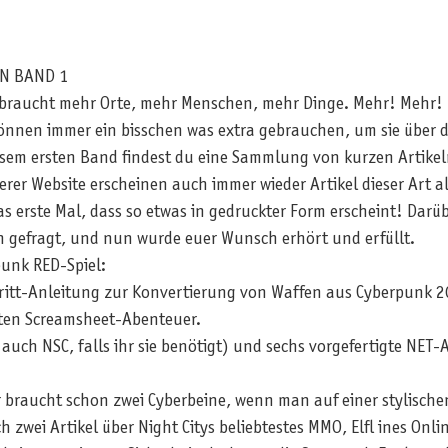
N BAND 1
t braucht mehr Orte, mehr Menschen, mehr Dinge. Mehr! Mehr! Me
önnen immer ein bisschen was extra gebrauchen, um sie über d
em ersten Band findest du eine Sammlung von kurzen Artikeln,
rer Website erscheinen auch immer wieder Artikel dieser Art 
as erste Mal, dass so etwas in gedruckter Form erscheint! Darü
n gefragt, und nun wurde euer Wunsch erhört und erfüllt.
punk RED-Spiel:
Schritt-Anleitung zur Konvertierung von Waffen aus Cyberpunk
esten Screamsheet-Abenteuer.
auch NSC, falls ihr sie benötigt) und sechs vorgefertigte NET-Ar
er braucht schon zwei Cyberbeine, wenn man auf einer stylisc
ch zwei Artikel über Night Citys beliebtestes MMO, Elfl ines Onli