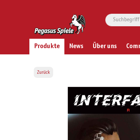
Produkte
News
Über uns
Com
Zurück
Bildergalerie überspringen