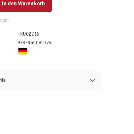
In den Warenkorb
fügen
TRU02216
9783949089374
ils