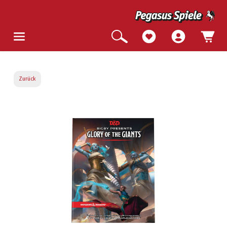
Zurück
Bildergalerie überspringen