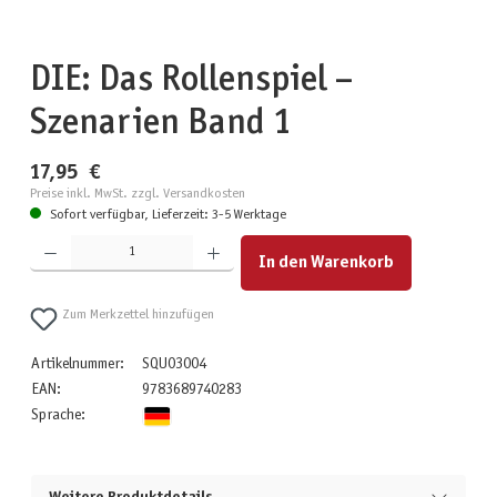
DIE: Das Rollenspiel –
Szenarien Band 1
17,95 €
Preise inkl. MwSt. zzgl. Versandkosten
Sofort verfügbar, Lieferzeit: 3-5 Werktage
Produkt Anzahl: Gib den gewünschten Wert ein oder benutze die Schaltflächen um die Anzahl zu erhöhen
In den Warenkorb
Zum Merkzettel hinzufügen
Artikelnummer:
SQU03004
EAN:
9783689740283
Sprache: