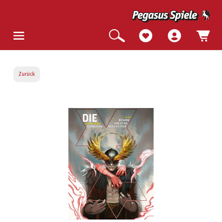
Zurück
Bildergalerie überspringen