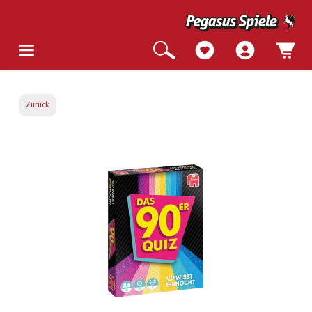
Zurück
Bildergalerie überspringen