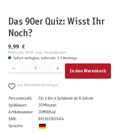
Das 90er Quiz: Wisst Ihr
Noch?
9,99 €
Preise inkl. MwSt. zzgl. Versandkosten
Sofort verfügbar, Lieferzeit: 3-5 Werktage
Produkt Anzahl: Gib den gewünschten Wert ein oder benutze die Schaltflächen um die Anzahl zu erhöhen
In den Warenkorb
Zum Merkzettel hinzufügen
Personenzahl:
Für 2 bis 4 Spielende ab 8 Jahren
Spieldauer:
30 Minuten
Artikelnummer:
JUM00542
EAN:
8721017603474
Sprache: