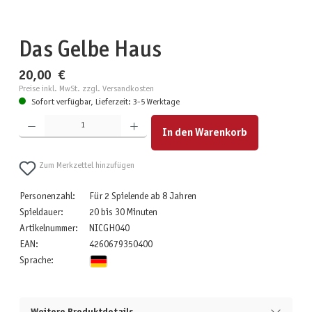
Das Gelbe Haus
20,00 €
Preise inkl. MwSt. zzgl. Versandkosten
Sofort verfügbar, Lieferzeit: 3-5 Werktage
Produkt Anzahl: Gib den gewünschten Wert ein oder benutze die Schaltflächen um die Anzahl zu erhöhen
In den Warenkorb
Zum Merkzettel hinzufügen
Personenzahl:
Für 2 Spielende ab 8 Jahren
Spieldauer:
20 bis 30 Minuten
Artikelnummer:
NICGH040
EAN:
4260679350400
Sprache: