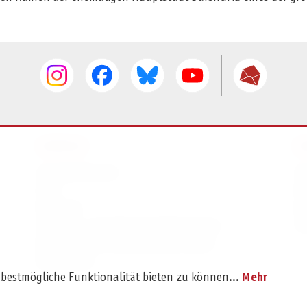
SERVICE
I
Ersatzteilservice
I
AGB
K
Widerruf
D
Versand- und Zahlungsbedingungen
Pr
Batterie- und Verpackungshinweise
B2B Portal
 bestmögliche Funktionalität bieten zu können...
Mehr