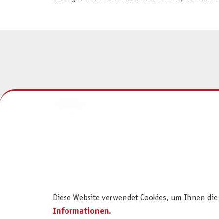
KONTAKT
Pegasus Spiele Verlags- und
Medienvertriebsgesellschaft mbH
Am Straßbach 3
61169 Friedberg (Deutschland)
+49 6031 72170
Diese Website verwendet Cookies, um Ihnen die
Kontaktformular
Informationen
.