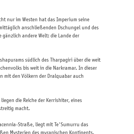
cht nur im Westen hat das Imperium seine
 mittäglich anschließenden Dschungel und des
 gänzlich andere Welt: die Lande der
apurams südlich des Tharpagiri über die weit
henvolks bis weit in die Narkramar. In dieser
ern mit den Völkern der Dralquabar auch
gen die Reiche der Kerrishiter, eines
treitig macht.
cennia-Straße, liegt mit Te'Sumurru das
oßen Mysterien des myranischen Kontinents.