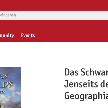
munity
Events
Das Schwar
Jenseits d
Geographi