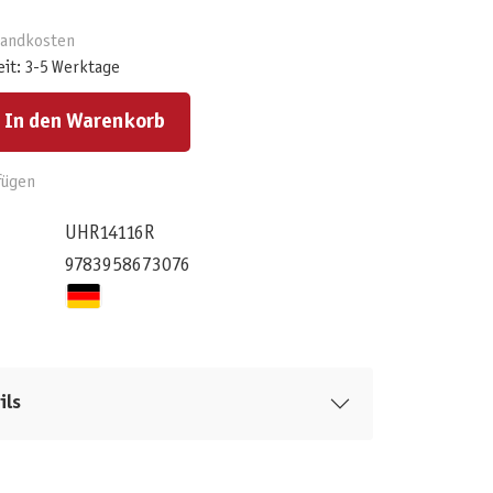
rsandkosten
eit: 3-5 Werktage
ert ein oder benutze die Schaltflächen um die Anzahl zu erhöhen oder zu reduzieren.
In den Warenkorb
fügen
UHR14116R
9783958673076
ils