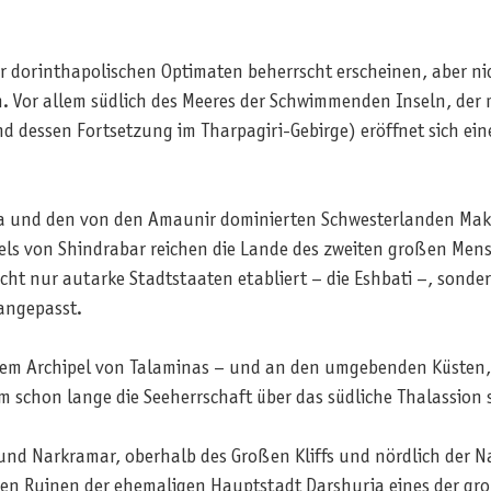
r dorinthapolischen Optimaten beherrscht erscheinen, aber ni
 Vor allem südlich des Meeres der Schwimmenden Inseln, der
dessen Fortsetzung im Tharpagiri-Gebirge) eröffnet sich eine
 und den von den Amaunir dominierten Schwesterlanden Maksh
els von Shindrabar reichen die Lande des zweiten großen Mensc
icht nur autarke Stadtstaaten etabliert – die Eshbati –, sond
angepasst.
em Archipel von Talaminas – und an den umgebenden Küsten, lie
schon lange die Seeherrschaft über das südliche Thalassion s
 Narkramar, oberhalb des Großen Kliffs und nördlich der Na
 den Ruinen der ehemaligen Hauptstadt Darshuria eines der gr