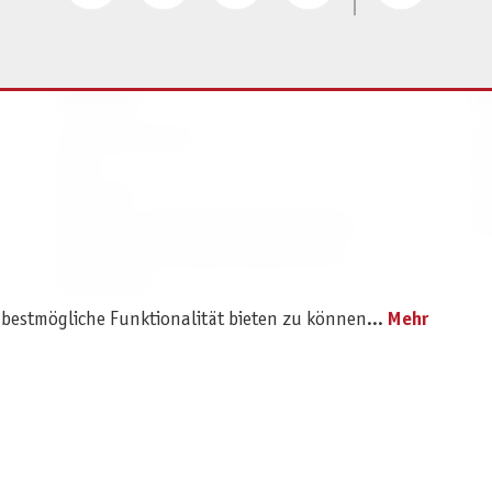
SERVICE
I
Ersatzteilservice
I
AGB
K
Widerruf
D
Versand- und Zahlungsbedingungen
Pr
Batterie- und Verpackungshinweise
B2B Portal
 bestmögliche Funktionalität bieten zu können...
Mehr