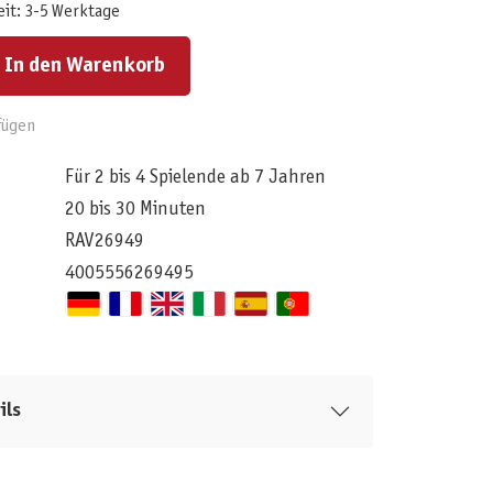
eit: 3-5 Werktage
ert ein oder benutze die Schaltflächen um die Anzahl zu erhöhen oder zu reduzieren.
In den Warenkorb
fügen
Für 2 bis 4 Spielende ab 7 Jahren
20 bis 30 Minuten
RAV26949
4005556269495
ils