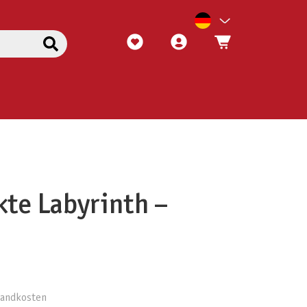
kte Labyrinth –
rsandkosten