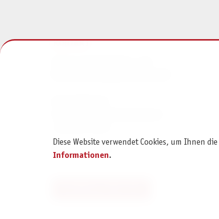
KONTAKT
Pegasus Spiele Verlags- und
Medienvertriebsgesellschaft mbH
Am Straßbach 3
61169 Friedberg (Deutschland)
+49 6031 72170
Diese Website verwendet Cookies, um Ihnen die
Kontaktformular
Informationen
.
Bestellung widerrufen