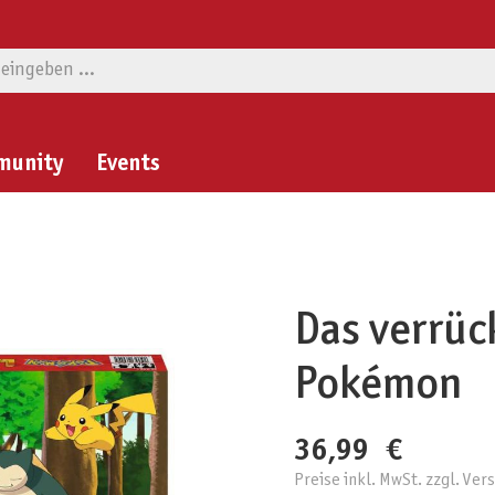
munity
Events
Das verrüc
Pokémon
36,99 €
Preise inkl. MwSt. zzgl. Ve