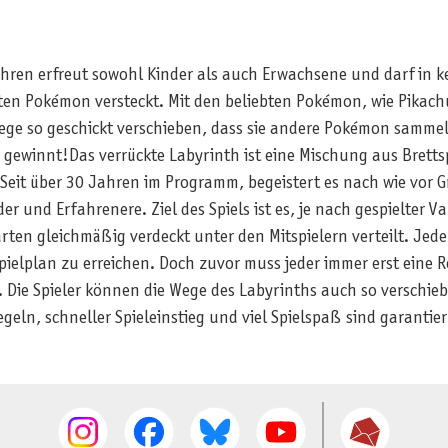
 Jahren erfreut sowohl Kinder als auch Erwachsene und darf in 
ten Pokémon versteckt. Mit den beliebten Pokémon, wie Pikac
 Wege so geschickt verschieben, dass sie andere Pokémon samme
ewinnt!Das verrückte Labyrinth ist eine Mischung aus Brettspie
eit über 30 Jahren im Programm, begeistert es nach wie vor Gro
er und Erfahrenere. Ziel des Spiels ist es, je nach gespielter V
ten gleichmäßig verdeckt unter den Mitspielern verteilt. Jede
ielplan zu erreichen. Doch zuvor muss jeder immer erst eine R
. Die Spieler können die Wege des Labyrinths auch so verschieb
eln, schneller Spieleinstieg und viel Spielspaß sind garantiert