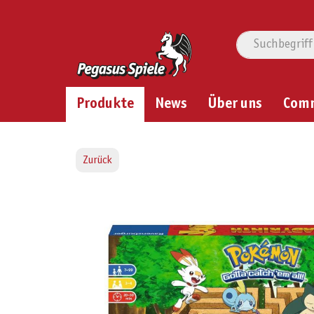
Produkte
News
Über uns
Com
Zurück
Bildergalerie überspringen