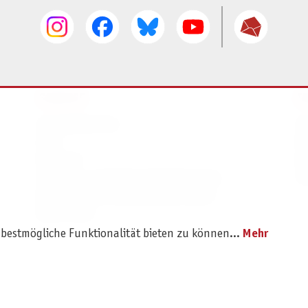
SERVICE
I
Ersatzteilservice
I
AGB
K
Widerruf
D
Versand- und Zahlungsbedingungen
Pr
Batterie- und Verpackungshinweise
B2B Portal
 bestmögliche Funktionalität bieten zu können...
Mehr