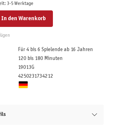
eit: 3-5 Werktage
ert ein oder benutze die Schaltflächen um die Anzahl zu erhöhen oder zu reduzieren.
In den Warenkorb
fügen
Für 4 bis 6 Spielende ab 16 Jahren
120 bis 180 Minuten
19013G
4250231734212
ils