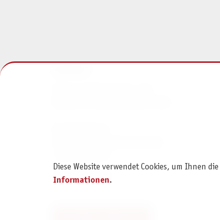
KONTAKT
Pegasus Spiele Verlags- und
Medienvertriebsgesellschaft mbH
Am Straßbach 3
61169 Friedberg (Deutschland)
+49 6031 72170
Diese Website verwendet Cookies, um Ihnen die
Kontaktformular
Informationen
.
Bestellung widerrufen