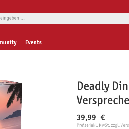
munity
Events
Deadly Din
Versprech
39,99 €
Preise inkl. MwSt. zzgl. Ve