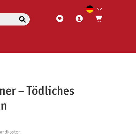
ner – Tödliches
en
rsandkosten