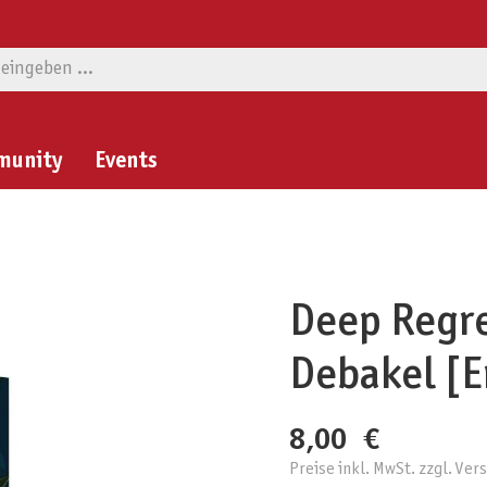
munity
Events
Deep Regre
Debakel [E
8,00 €
Preise inkl. MwSt. zzgl. Ve