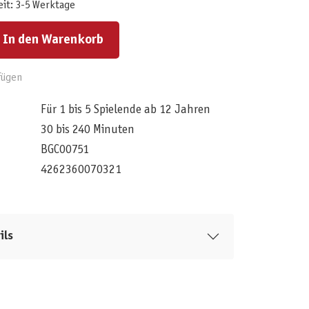
eit: 3-5 Werktage
ert ein oder benutze die Schaltflächen um die Anzahl zu erhöhen oder zu reduzieren.
In den Warenkorb
fügen
Für 1 bis 5 Spielende ab 12 Jahren
30 bis 240 Minuten
BGC00751
4262360070321
ils