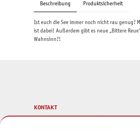
Beschreibung
Produktsicherheit
Ist euch die See immer noch nicht rau genug? M
ist dabei! Außerdem gibt es neue „Bittere Reue“
Wahnsinn?!
KONTAKT
Pegasus Spiele Verlags- und
Medienvertriebsgesellschaft mbH