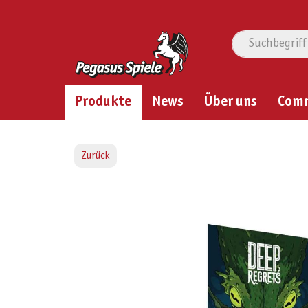
Produkte
News
Über uns
Com
Zurück
Bildergalerie überspringen