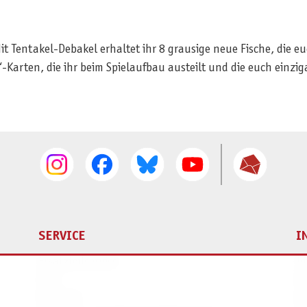
it Tentakel-Debakel erhaltet ihr 8 grausige neue Fische, die e
-Karten, die ihr beim Spielaufbau austeilt und die euch einziga
SERVICE
I
Ersatzteilservice
I
AGB
K
Widerruf
D