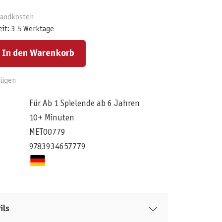
rsandkosten
eit: 3-5 Werktage
ert ein oder benutze die Schaltflächen um die Anzahl zu erhöhen oder zu reduzieren.
In den Warenkorb
fügen
Für Ab 1 Spielende ab 6 Jahren
10+ Minuten
MET00779
9783934657779
ils