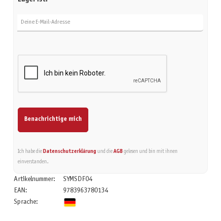
Deine E-Mail-Adresse
Benachrichtige mich
Ich habe die
Datenschutzerklärung
und die
AGB
gelesen und bin mit ihnen
einverstanden.
Artikelnummer:
SYMSDF04
EAN:
9783963780134
Sprache: