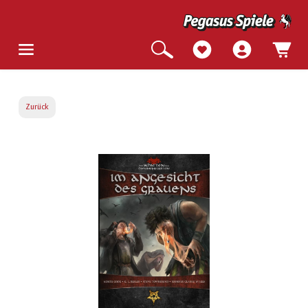
Zurück
Bildergalerie überspringen