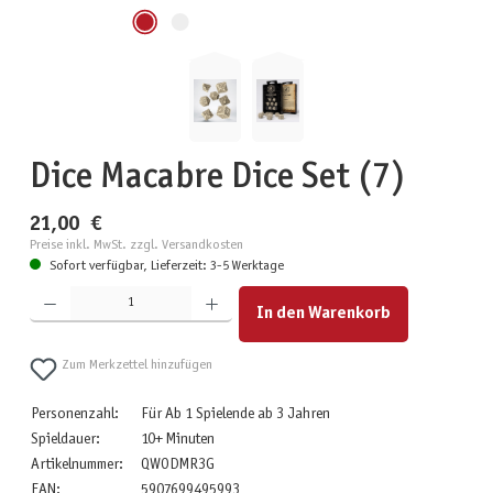
Dice Macabre Dice Set (7)
21,00 €
Preise inkl. MwSt. zzgl. Versandkosten
Sofort verfügbar, Lieferzeit: 3-5 Werktage
Produkt Anzahl: Gib den gewünschten Wert ein oder benutze die Schaltflächen um die Anzahl zu erhöhen
In den Warenkorb
Zum Merkzettel hinzufügen
Personenzahl:
Für Ab 1 Spielende ab 3 Jahren
Spieldauer:
10+ Minuten
Artikelnummer:
QWODMR3G
EAN:
5907699495993