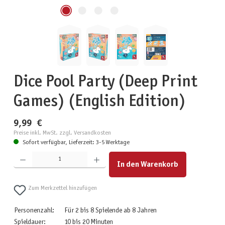
Dice Pool Party (Deep Print
Games) (English Edition)
9,99 €
Preise inkl. MwSt. zzgl. Versandkosten
Sofort verfügbar, Lieferzeit: 3-5 Werktage
Produkt Anzahl: Gib den gewünschten Wert ein oder benutze die Schaltflächen um die Anzahl zu erhöhen
In den Warenkorb
Zum Merkzettel hinzufügen
Personenzahl:
Für 2 bis 8 Spielende ab 8 Jahren
Spieldauer:
10 bis 20 Minuten