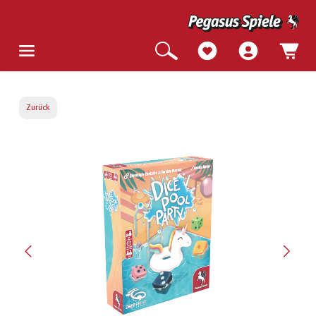
Zurück
Bildergalerie überspringen