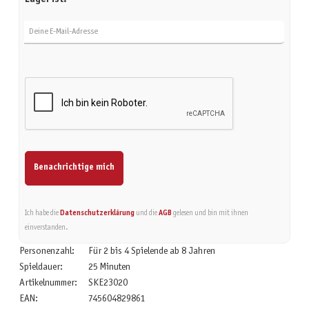
Deine E-Mail-Adresse
Benachrichtige mich
Ich habe die
Datenschutzerklärung
und die
AGB
gelesen und bin mit ihnen
einverstanden.
Personenzahl:
Für 2 bis 4 Spielende ab 8 Jahren
Spieldauer:
25 Minuten
Artikelnummer:
SKE23020
EAN:
745604829861