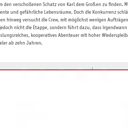
m den verschollenen Schatz von Karl dem Großen zu finden. Mit
nente und gefährliche Lebensräume. Doch die Konkurrenz schläft
en hinweg versucht die Crew, mit möglichst wenigen Aufträge
 jedoch nicht die Etappe, sondern führt dazu, dass irgendwan
hslungsreiches, kooperatives Abenteuer mit hoher Wiederspie
ieler ab zehn Jahren.
SERVICE
I
Ersatzteilservice
I
AGB
K