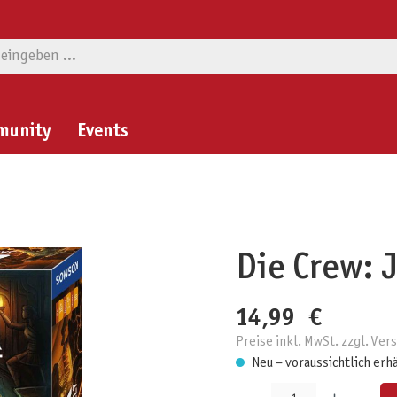
munity
Events
Die Crew: 
14,99 €
Preise inkl. MwSt. zzgl. Ve
Neu – voraussichtlich erh
Produkt Anzahl: Gib den gewünschten W