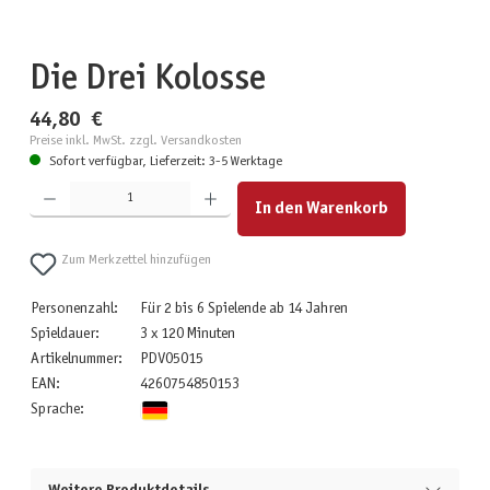
Die Drei Kolosse
44,80 €
Preise inkl. MwSt. zzgl. Versandkosten
Sofort verfügbar, Lieferzeit: 3-5 Werktage
Produkt Anzahl: Gib den gewünschten Wert ein oder benutze die Schaltflächen um die Anzahl zu erhöhen
In den Warenkorb
Zum Merkzettel hinzufügen
Personenzahl:
Für 2 bis 6 Spielende ab 14 Jahren
Spieldauer:
3 x 120 Minuten
Artikelnummer:
PDV05015
EAN:
4260754850153
Sprache: