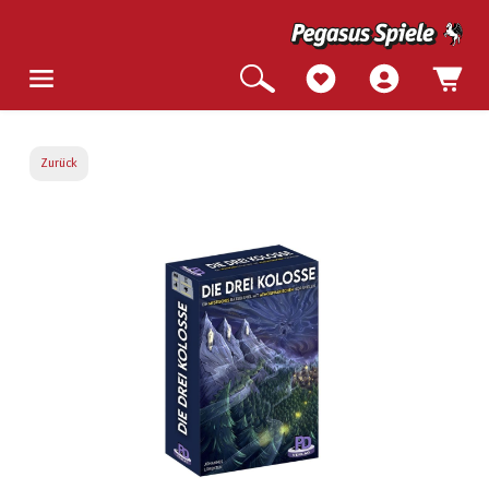
Zurück
Bildergalerie überspringen