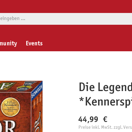
munity
Events
Die Legen
*Kennerspi
44,99 €
Preise inkl. MwSt. zzgl. Ve