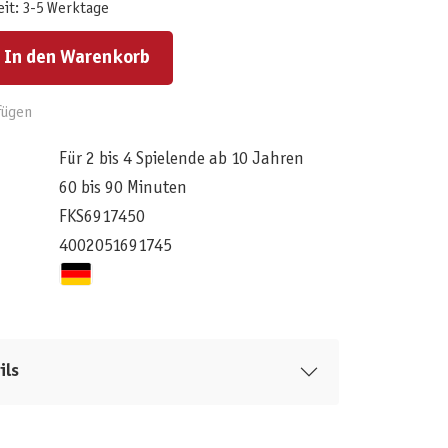
eit: 3-5 Werktage
ert ein oder benutze die Schaltflächen um die Anzahl zu erhöhen oder zu reduzieren.
In den Warenkorb
fügen
Für 2 bis 4 Spielende ab 10 Jahren
60 bis 90 Minuten
FKS6917450
4002051691745
ils