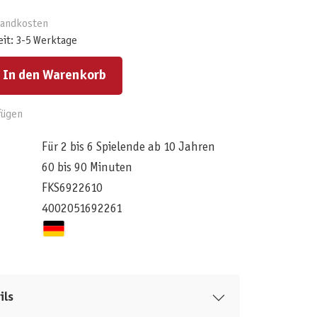
rsandkosten
eit: 3-5 Werktage
ert ein oder benutze die Schaltflächen um die Anzahl zu erhöhen oder zu reduzieren.
In den Warenkorb
fügen
Für 2 bis 6 Spielende ab 10 Jahren
60 bis 90 Minuten
FKS6922610
4002051692261
ils