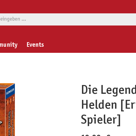
munity
Events
Die Legen
Helden [Er
Spieler]