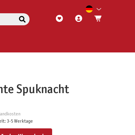
hte Spuknacht
rsandkosten
eit: 3-5 Werktage
ert ein oder benutze die Schaltflächen um die Anzahl zu erhöhen oder zu reduzieren.