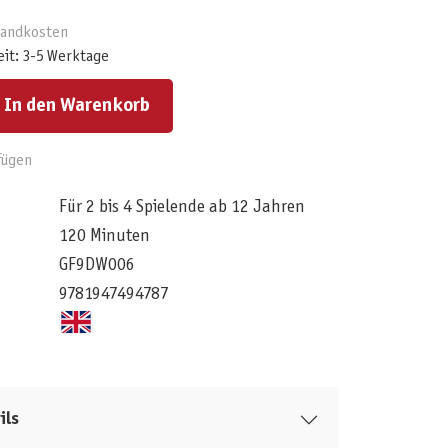
rsandkosten
eit: 3-5 Werktage
ert ein oder benutze die Schaltflächen um die Anzahl zu erhöhen oder zu reduzieren.
In den Warenkorb
fügen
Für 2 bis 4 Spielende ab 12 Jahren
120 Minuten
GF9DW006
9781947494787
ils