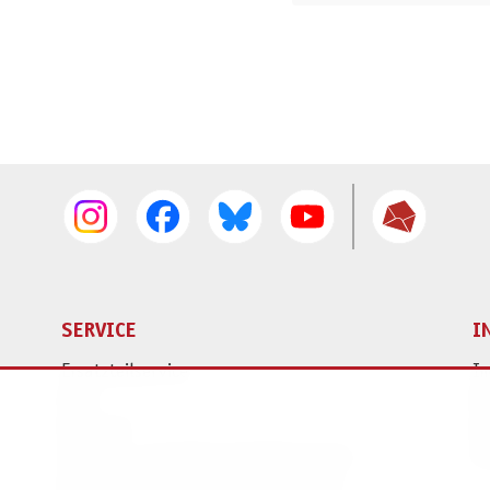
SERVICE
I
Ersatzteilservice
I
AGB
K
Widerruf
D
Versand- und Zahlungsbedingungen
Pr
Batterie- und Verpackungshinweise