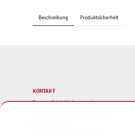
Beschreibung
Produktsicherheit
KONTAKT
Pegasus Spiele Verlags- und
Medienvertriebsgesellschaft mbH
Am Straßbach 3