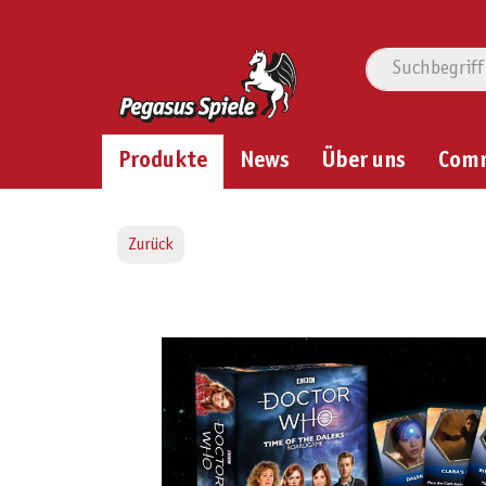
Produkte
News
Über uns
Com
Zurück
Bildergalerie überspringen