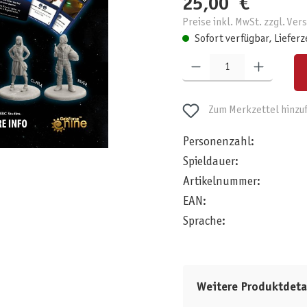
25,00 €
Preise inkl. MwSt. zzgl. Ve
Sofort verfügbar, Lieferz
Produkt Anzahl: Gib den gewünschten W
Zum Merkzettel hinzu
Personenzahl:
Spieldauer:
Artikelnummer:
EAN:
Sprache:
Weitere Produktdeta