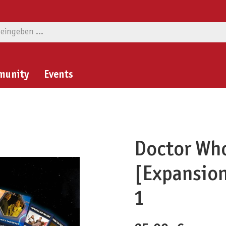
munity
Events
Doctor Who
[Expansion
1