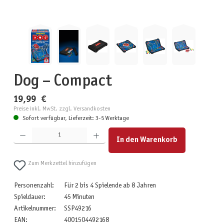
Dog – Compact
19,99 €
Preise inkl. MwSt. zzgl. Versandkosten
Sofort verfügbar, Lieferzeit: 3-5 Werktage
Produkt Anzahl: Gib den gewünschten Wert ein oder benutze die Schaltflächen um die Anzahl zu erhöhen
In den Warenkorb
Zum Merkzettel hinzufügen
Personenzahl:
Für 2 bis 4 Spielende ab 8 Jahren
Spieldauer:
45 Minuten
Artikelnummer:
SSP49216
EAN:
4001504492168