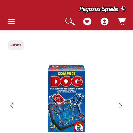
Zurück
Bildergalerie überspringen