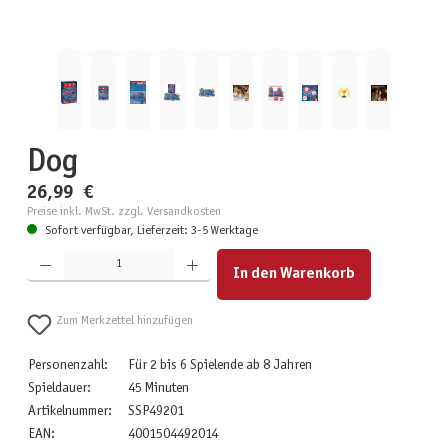
Dog
26,99 €
Preise inkl. MwSt. zzgl. Versandkosten
Sofort verfügbar, Lieferzeit: 3-5 Werktage
Produkt Anzahl: Gib den gewünschten Wert ein oder benutze die Schaltflächen um die Anzahl zu erhöhen
In den Warenkorb
Zum Merkzettel hinzufügen
Personenzahl:
Für 2 bis 6 Spielende ab 8 Jahren
Spieldauer:
45 Minuten
Artikelnummer:
SSP49201
EAN:
4001504492014