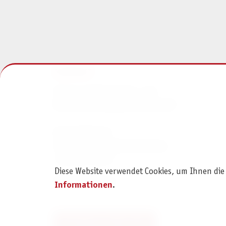
KONTAKT
Pegasus Spiele Verlags- und
Medienvertriebsgesellschaft mbH
Am Straßbach 3
61169 Friedberg (Deutschland)
+49 6031 72170
Diese Website verwendet Cookies, um Ihnen die
Kontaktformular
Informationen
.
Bestellung widerrufen