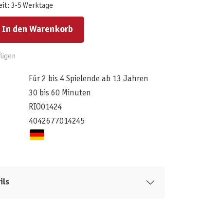
eit: 3-5 Werktage
ert ein oder benutze die Schaltflächen um die Anzahl zu erhöhen oder zu reduzieren.
In den Warenkorb
fügen
Für 2 bis 4 Spielende ab 13 Jahren
30 bis 60 Minuten
RIO01424
4042677014245
ils