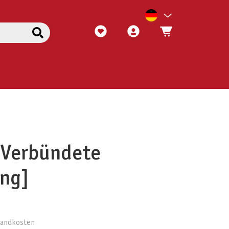
 Verbündete
ung]
rsandkosten