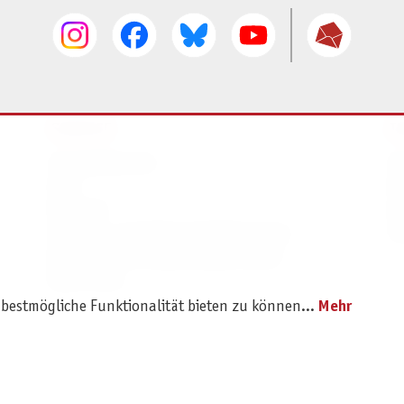
SERVICE
I
Ersatzteilservice
I
AGB
K
Widerruf
D
Versand- und Zahlungsbedingungen
Pr
Batterie- und Verpackungshinweise
B2B Portal
 bestmögliche Funktionalität bieten zu können...
Mehr