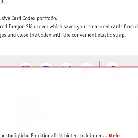
ds.
usive Card Codex portfolio.
rced Dragon Skin cover which saves your treasured cards from 
es and close the Codex with the convenient elastic strap.
SERVICE
I
Ersatzteilservice
I
AGB
K
Widerruf
D
 bestmögliche Funktionalität bieten zu können...
Mehr