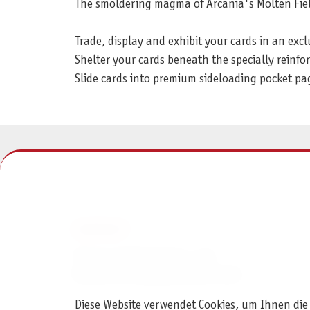
The smoldering magma of Arcania's Molten Fiel
Trade, display and exhibit your cards in an excl
Shelter your cards beneath the specially reinfo
Slide cards into premium sideloading pocket pag
KONTAKT
Pegasus Spiele Verlags- und
Medienvertriebsgesellschaft mbH
Diese Website verwendet Cookies, um Ihnen die