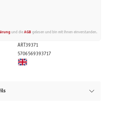
lärung
und die
AGB
gelesen und bin mit ihnen einverstanden.
ART39371
5706569393717
ils