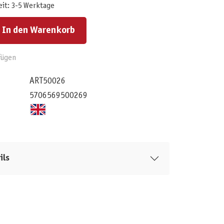
eit: 3-5 Werktage
ert ein oder benutze die Schaltflächen um die Anzahl zu erhöhen oder zu reduzieren.
In den Warenkorb
fügen
ART50026
5706569500269
ils