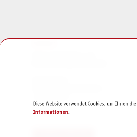
KONTAKT
Pegasus Spiele Verlags- und
Medienvertriebsgesellschaft mbH
Am Straßbach 3
61169 Friedberg (Deutschland)
+49 6031 72170
Diese Website verwendet Cookies, um Ihnen die
Kontaktformular
Informationen
.
Bestellung widerrufen