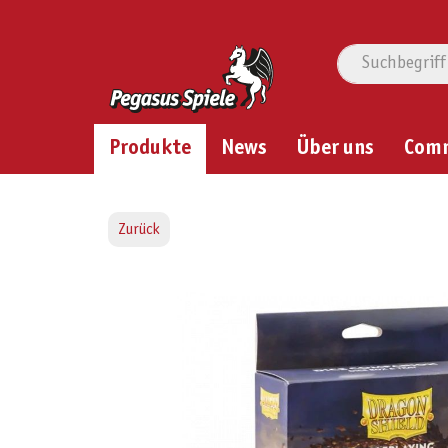
Produkte
News
Über uns
Com
Zurück
Bildergalerie überspringen