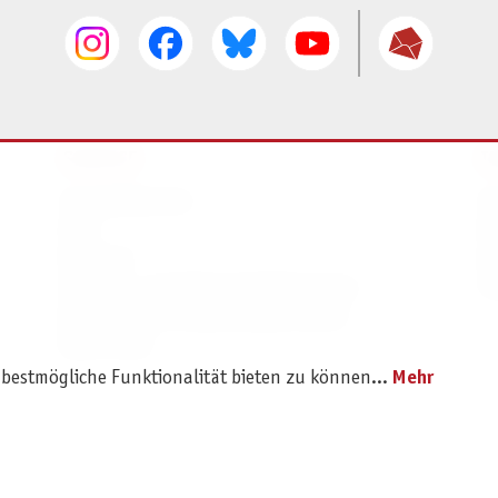
SERVICE
I
Ersatzteilservice
I
AGB
K
Widerruf
D
Versand- und Zahlungsbedingungen
Pr
Batterie- und Verpackungshinweise
B2B Portal
 bestmögliche Funktionalität bieten zu können...
Mehr