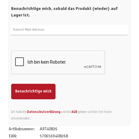
Benachrichtige mich, sobald das Produkt (wieder) auf
Lager ist.
Deine E-Mail-Adresse
Benachrichtige mich
Ich habe die
Datenschutzerklärung
und die
AGB
gelesen und bin mit ihnen
einverstanden.
Artikelnummer:
ART40826
EAN:
5706569408268