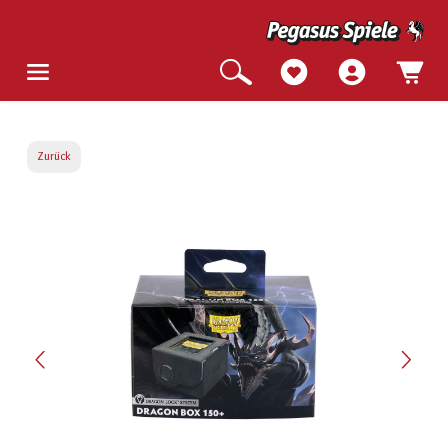
Zurück
Bildergalerie überspringen