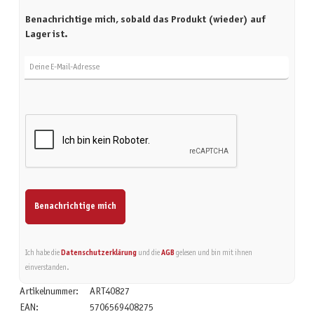
Benachrichtige mich, sobald das Produkt (wieder) auf
Lager ist.
Deine E-Mail-Adresse
Benachrichtige mich
Ich habe die
Datenschutzerklärung
und die
AGB
gelesen und bin mit ihnen
einverstanden.
Artikelnummer:
ART40827
EAN:
5706569408275