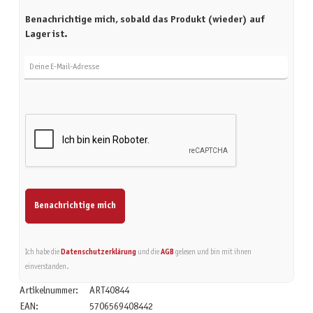
Benachrichtige mich, sobald das Produkt (wieder) auf
Lager ist.
Deine E-Mail-Adresse
Benachrichtige mich
Ich habe die
Datenschutzerklärung
und die
AGB
gelesen und bin mit ihnen
einverstanden.
Artikelnummer:
ART40844
EAN:
5706569408442