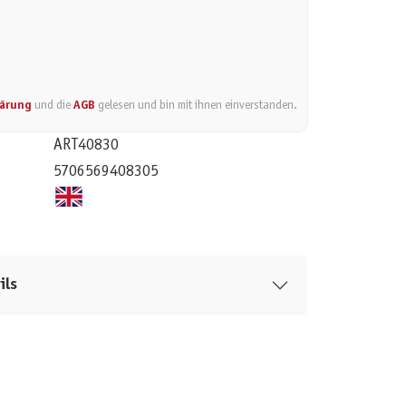
lärung
und die
AGB
gelesen und bin mit ihnen einverstanden.
ART40830
5706569408305
ils