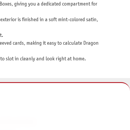
 Boxes, giving you a dedicated compartment for
terior is finished in a soft mint-colored satin,
t.
eeved cards, making it easy to calculate Dragon
o slot in cleanly and look right at home.
NFORMATIONEN