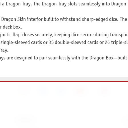
 a Dragon Tray. The Dragon Tray slots seamlessly into Dragon
ragon Skin interior built to withstand sharp-edged dice. The ex
r deck box.
netic flap closes securely, keeping dice secure during transpor
ingle-sleeved cards or 35 double-sleeved cards or 26 triple-sl
ray.
ys are designed to pair seamlessly with the Dragon Box—built t
SERVICE
I