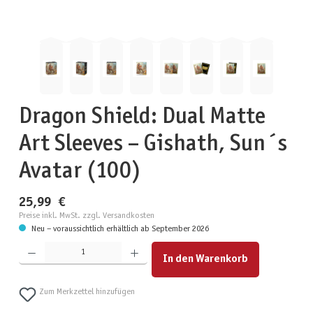
Dragon Shield: Dual Matte
Art Sleeves – Gishath, Sun´s
Avatar (100)
25,99 €
Preise inkl. MwSt. zzgl. Versandkosten
Neu – voraussichtlich erhältlich ab September 2026
Produkt Anzahl: Gib den gewünschten Wert ein oder benutze die Schaltflächen um die Anzahl zu erhöhen
In den Warenkorb
Zum Merkzettel hinzufügen